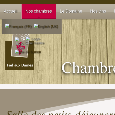
Accueil
Nos chambres
Le Domaine
Nos vins
Chambre
Salle des petits-déjeuner