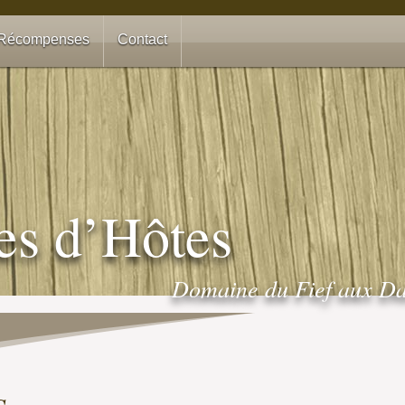
Récompenses
Contact
s d’Hôtes
Domaine du Fief aux D
s